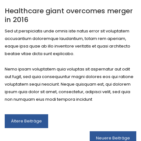
Healthcare giant overcomes merger
in 2016
Sed ut perspiciatis unde omnis iste natus error sit voluptatem
accusantium doloremque laudantium, totam rem aperiam,
eaque ipsa quae ab illo inventore veritatis et quasi architecto
beatae vitae dicta sunt explicabo.
Nemo ipsam voluptatem quia voluptas sit aspernatur aut odit
aut fugit, sed quia consequuntur magni dolores eos qui ratione
voluptatem sequi nesciunt. Neque quisquam est, qui dolorem
ipsum quia dolor sit amet, consectetur, adipisci velit, sed quia
non numquam eius modi tempora incidunt
Beitragsnavigation
Ältere Beiträge
Neuere Beiträge