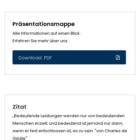
Präsentationsmappe
Alle Informationen auf einen Blick.
Erfahren Sie mehr über uns.
Download .PDF
Zitat
„Bedeutende Leistungen werden nur von bedeutenden
Quali
Menschen erzielt; und bedeutend ist jemand nur dann,
zurüc
wenn er fest entschlossen ist, es zu sein. "von Charles de
Gaulle"